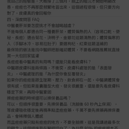
我自己的經驗是，大概撐了三個月，臉上的暗沉才開始明顯改
善，痘痘也不再那麼頻繁地冒出來，這個過程很慢，但只要方向
對了，皮膚真的會回報你
四、深度問答 FAQ
中醫養肝茶要怎麼挑才不會越喝越虛？
不是每個人都適合同一種養肝茶，體質偏熱的人（容易口乾、便
秘、長痘）適合菊花、決明子、金銀花這類清熱的；體質偏寒的
人（手腳冰冷、容易拉肚子）要選枸杞、紅棗這類溫補的
最保險的做法是找中醫師把脈確認體質，不要看網路推薦就直接
買一大包回家猛灌
長痘痘看中醫真的有用嗎？還是只能看皮膚科？
中醫跟皮膚科是兩條路，不衝突，皮膚科處理的是「表面發
炎」，中醫處理的是「為什麼你會反覆發炎」
如果你的痘痘是跟生理期、壓力、飲食綁在一起，中醫調體質會
很有感，但如果是囊腫型大痘、發炎很嚴重，還是要先看皮膚科
穩定下來，再用中醫鞏固
擦痘痘藥的時候還可以擦保養品嗎？
可以，但順序很重要，先擦保養品（洗臉後 60 秒內上保濕），
等皮膚吸收穩定後再精準點塗痘痘藥，千萬不要先擦藥再擦保養
品，會稀釋個人體感
而且痘痘藥只點有痘痘的地方，不要全臉擦，這是我講過最多次
的觀念，這個順序我在
醫師坦白了：為什麼 80% 的痘痘根本不