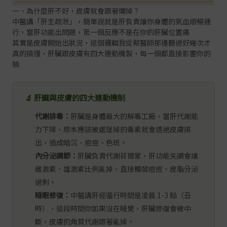
一、為什麼肝不好，皮膚就會跟著爛掉？
中醫講「肝主疏泄」，簡單說就是肝負責讓你身體的氣血順暢運
行，當肝功能出問題，第一個反應不是在你的肝臟位置痛
其實是皮膚開始出狀況，這個邏輯我從蔡醫師那邊聽過好幾次才
真的搞懂，肝臟跟皮膚有四大連動機製，每一個都直接影響你的
臉
🔬 肝臟與皮膚的四大連動機制
代謝排毒：
肝臟是身體最大的解毒工廠，當肝代謝能
力下降，原本應該被處理掉的毒素就會透過皮膚排
出，造成暗沉、痘痘、色斑。
內分泌調節：
肝臟負責代謝荷爾蒙，肝功能失調會讓
雌激素、雄激素比例亂掉，直接觸發痘痘、皮脂分泌
過剩。
睡眠修復：
中醫講肝經循行時間是凌晨 1-3 點（丑
時），這段時間你如果沒在睡覺，肝臟修復會被中
斷，皮膚的角質代謝跟著亂掉。