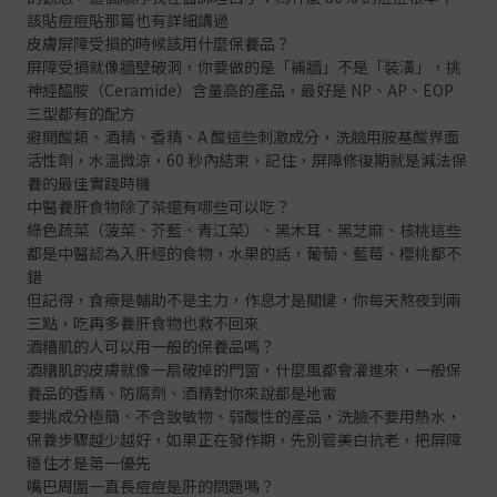
該貼痘痘貼
那篇也有詳細講過
皮膚屏障受損的時候該用什麼保養品？
屏障受損就像牆壁破洞，你要做的是「補牆」不是「裝潢」，挑
神經醯胺（Ceramide）含量高的產品，最好是 NP、AP、EOP
三型都有的配方
避開酸類、酒精、香精、A 酸這些刺激成分，洗臉用胺基酸界面
活性劑，水溫微涼，60 秒內結束，記住，屏障修復期就是減法保
養的最佳實踐時機
中醫養肝食物除了茶還有哪些可以吃？
綠色蔬菜（菠菜、芥藍、青江菜）、黑木耳、黑芝麻、核桃這些
都是中醫認為入肝經的食物，水果的話，葡萄、藍莓、櫻桃都不
錯
但記得，食療是輔助不是主力，作息才是關鍵，你每天熬夜到兩
三點，吃再多養肝食物也救不回來
酒糟肌的人可以用一般的保養品嗎？
酒糟肌的皮膚就像一扇破掉的門窗，什麼風都會灌進來，一般保
養品的香精、防腐劑、酒精對你來說都是地雷
要挑成分極簡、不含致敏物、弱酸性的產品，洗臉不要用熱水，
保養步驟越少越好，如果正在發作期，先別管美白抗老，把屏障
穩住才是第一優先
嘴巴周圍一直長痘痘是肝的問題嗎？