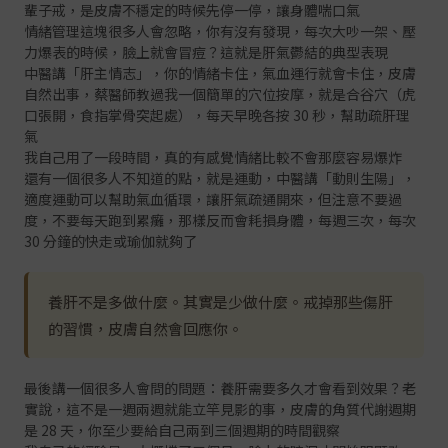
輩子戒，是皮膚不穩定的時候先停一停，讓身體喘口氣
情緒管理這塊很多人會忽略，你有沒有發現，每次大吵一架、壓
力爆表的時候，臉上就會冒痘？這就是肝氣鬱結的典型表現
中醫講「肝主情志」，你的情緒卡住，氣血運行就會卡住，皮膚
自然出事，蔡醫師教過我一個簡單的穴位按摩，就是合谷穴（虎
口張開，食指掌骨突起處），每天早晚各按 30 秒，幫助疏肝理
氣
我自己用了一段時間，真的有感覺情緒比較不會那麼容易爆炸
還有一個很多人不知道的點，就是運動，中醫講「動則生陽」，
適度運動可以幫助氣血循環，讓肝氣疏通開來，但注意不要過
度，不要每天跑到累癱，那樣反而會耗損身體，每週三次，每次
30 分鐘的快走或瑜伽就夠了
養肝不是多做什麼。其實是少做什麼。戒掉那些傷肝
的習慣，皮膚自然會回應你。
最後講一個很多人會問的問題：養肝需要多久才會看到效果？老
實說，這不是一週兩週就能立竿見影的事，皮膚的角質代謝週期
是 28 天，你至少要給自己兩到三個週期的時間觀察