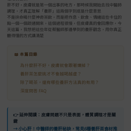
肝不好，皮膚就是第一個出事的地方，那時候我開始去找中醫師
調理，才真正理解「養肝」這兩個字到底是什麼意思
不是拚命喝什麼神奇茶飲，而是把作息、飲食、情緒這些卡住的
點一個一個疏通開來，這個過程很慢，但皮膚真的會回應你，今
天這篇，我想把這些年從蔡醫師那邊學到的養肝觀念，用你真正
聽得懂的方式講清楚
📖 本篇目錄
為什麼肝不好，皮膚就會跟著爛掉？
養肝茶怎麼挑才不會越喝越虛？
除了喝茶，還有哪些養肝方法真的有用？
深度問答 FAQ
👉 延伸閱讀：皮膚問題不只是表面，體質調理才是關
鍵
→ 小心肝！中醫師的養肝秘訣，常見6種養肝茶食材推