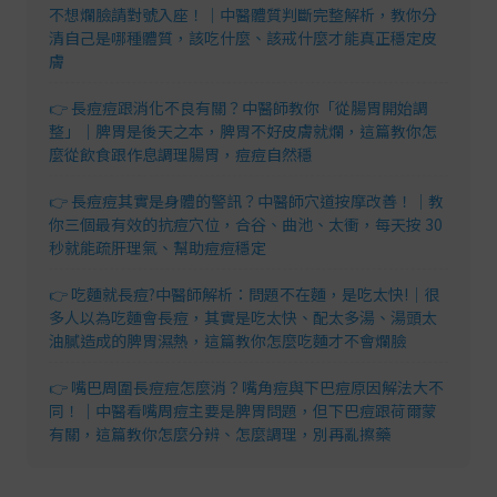
不想爛臉請對號入座！｜中醫體質判斷完整解析，教你分
清自己是哪種體質，該吃什麼、該戒什麼才能真正穩定皮
膚
👉 長痘痘跟消化不良有關？中醫師教你「從腸胃開始調
整」｜脾胃是後天之本，脾胃不好皮膚就爛，這篇教你怎
麼從飲食跟作息調理腸胃，痘痘自然穩
👉 長痘痘其實是身體的警訊？中醫師穴道按摩改善！｜教
你三個最有效的抗痘穴位，合谷、曲池、太衝，每天按 30
秒就能疏肝理氣、幫助痘痘穩定
👉 吃麵就長痘?中醫師解析：問題不在麵，是吃太快!｜很
多人以為吃麵會長痘，其實是吃太快、配太多湯、湯頭太
油膩造成的脾胃濕熱，這篇教你怎麼吃麵才不會爛臉
👉 嘴巴周圍長痘痘怎麼消？嘴角痘與下巴痘原因解法大不
同！｜中醫看嘴周痘主要是脾胃問題，但下巴痘跟荷爾蒙
有關，這篇教你怎麼分辨、怎麼調理，別再亂擦藥