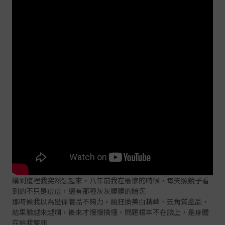
講到這裡我突然想起來，八年前我在最慘的時候，每天照鏡子看
到的不只是痘痘，還有那種灰灰髒髒的暗沉
那時候我以為是保養品不夠力，瘋狂換美白精華、去角質產品，
結果臉越來越爛，後來才慢慢搞懂，問題根本不在臉上，是身體
在給我警訊