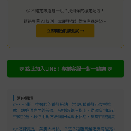
🤔 不確定該選哪一瓶？找到你的穩定配方！
透過專業 AI 檢測，立即獲得針對性產品建議。
立即開始肌膚測試 →
💬 點此加入LINE！專業客服一對一諮詢 💬
延伸閱讀
👉 小心肝！中醫師的養肝秘訣，常見6種養肝茶食材推
薦，讓妳漂亮內外兼具｜完整版養肝指南，從體質判斷到
茶飲挑選，教你用對方法讓肝臟真正休息，皮膚自然變亮
👉 吃辣竟是「美肌大補帖」？這 2 種體質越吃皮膚越亮，