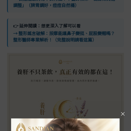
調整」（脾胃調好，痘痘自然穩）
👉 延伸閱讀：想更深入了解可以看
→ 整形謠言破解：按摩能讓鼻子變挺、屁股變翹嗎？
整形醫師專業解析！（完整說明請看這篇）