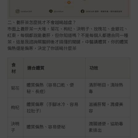
二、養肝茶怎麼挑才不會越喝越虛？
市面上養肝茶一大堆，菊花、枸杞、決明子、玫瑰花、金銀花、
紅棗，每個都說能養肝，但你知道嗎？不是每個人都適合同一種
茶，這是我諮詢蔡醫師後才搞懂的關鍵，中醫講體質，你的體質
偏熱還是偏寒，決定了你該喝什麼茶
食
適合體質
功效
材
體質偏熱（容易口乾、便
清肝明目，清除熱
菊花
秘、長痘）
毒
體質偏寒（手腳冰冷、容易
滋補肝腎，潤膚美
枸杞
拉肚子）
容
決明
潤腸通便，協助毒
體質偏熱、容易便秘
子
素排出