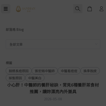
Cart
部落格 Blog
標籤
臉頰長痘原因
張宏銘中醫師
中醫看痘痘
換季脫皮
掉髮原因
中醫美白
小心肝！中醫師的養肝秘訣，常見6種養肝茶食材
推薦，讓妳漂亮內外兼具
2026-05-08