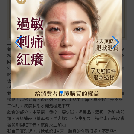
三、除了喝茶，還有哪些養肝方法真的有用？
養肝不只是喝茶這麼簡單，作息、飲食、情緒管理，這三個才是
核心，茶只是輔助，你每天熬夜到兩三點，喝再多養肝茶也救不
回來，這個觀念是我走過八年爛臉路才真正體會到的
先講作息，中醫講肝經循行時間是凌晨 1-3 點（丑時），這段時
間你的肝臟在進行修複，如果你這時候還在滑手機、追劇、加
班，肝臟修復會被中斷，皮膚的角質代謝 28 天週期也會跟著亂
掉
我以前最慘的時候每天兩點睡，臉上的痘痘就像接力賽一樣，這
邊剛消那邊又冒，後來強迫自己 11 點半上床，真的撐了差不多
三個月，皮膚狀態才開始穩定下來
飲食的部分，中醫講「發物」要少碰，奶製品、酒類、海鮮帶殼
類、溫燥補品（薑母鴨、羊肉爐）、花生堅果，這些東西在皮膚
發炎期間吃下去，就像火上加油
我自己實測過，戒糖戒奶 14 天，臉真的會穩很多，不是叫你一