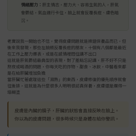
情緒壓力：
肝主情志，壓力大、容易生氣的人，肝氣
會鬱結，氣血運行卡住，臉上就會反覆長痘、膚色暗
沉。
老實說我一開始也不信，覺得皮膚問題就是擦錯保養品而已，但
後來我發現，那些左臉頰反覆長痘的朋友，十個有八個都是最近
在工作上壓力爆表，或是在感情裡悶住講不出口
這就是肝氣鬱結最典型的表現，對了差點忘記講，肝不好不只是
熬夜或喝酒的問題，你每天吃的炸物、甜食、冰飲，中醫看來都
是在給肝臟增加負擔
當肝臟忙著處理這些「濕熱」的東西，皮膚修復的優先順序就會
往後排，這就是為什麼很多人明明很認真保養，皮膚還是爛得一
塌糊塗
皮膚是內臟的鏡子，肝臟的狀態會直接反映在臉上。
你以為的皮膚問題，很多時候只是身體在給你警訊。