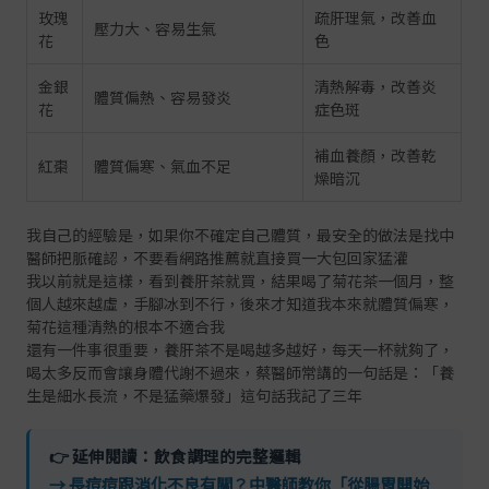
玫瑰
疏肝理氣，改善血
壓力大、容易生氣
花
色
金銀
清熱解毒，改善炎
體質偏熱、容易發炎
花
症色斑
補血養顏，改善乾
紅棗
體質偏寒、氣血不足
燥暗沉
我自己的經驗是，如果你不確定自己體質，最安全的做法是找中
醫師把脈確認，不要看網路推薦就直接買一大包回家猛灌
我以前就是這樣，看到養肝茶就買，結果喝了菊花茶一個月，整
個人越來越虛，手腳冰到不行，後來才知道我本來就體質偏寒，
菊花這種清熱的根本不適合我
還有一件事很重要，養肝茶不是喝越多越好，每天一杯就夠了，
喝太多反而會讓身體代謝不過來，蔡醫師常講的一句話是：「養
生是細水長流，不是猛藥爆發」這句話我記了三年
👉 延伸閱讀：飲食調理的完整邏輯
→ 長痘痘跟消化不良有關？中醫師教你「從腸胃開始