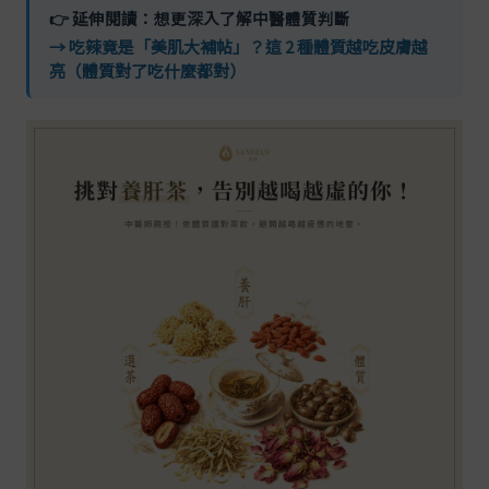
👉 延伸閱讀：想更深入了解中醫體質判斷
→ 吃辣竟是「美肌大補帖」？這 2 種體質越吃皮膚越
亮（體質對了吃什麼都對）