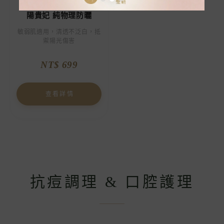
陽貴妃 純物理防曬
敏弱肌適用，清透不泛白，抵
禦陽光傷害
NT$ 699
查看詳情
抗痘調理 & 口腔護理