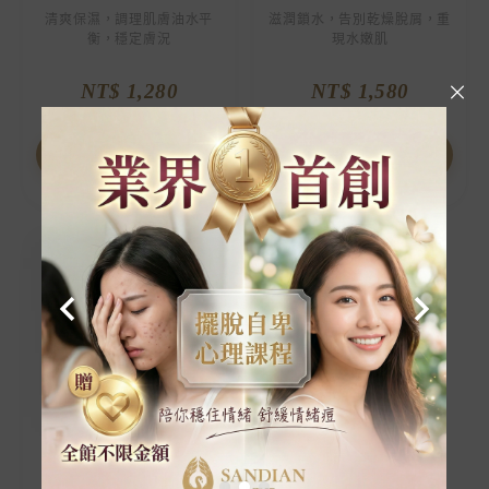
清爽保濕，調理肌膚油水平
滋潤鎖水，告別乾燥脫屑，重
衡，穩定膚況
現水嫩肌
NT$ 1,280
NT$ 1,580
查看詳情
查看詳情
#溫和防曬