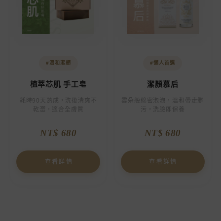
#溫和潔顏
#懶人首選
植萃芯肌 手工皂
潔顏慕后
耗時90天熟成，洗後清爽不
雲朵般綿密泡泡，溫和帶走髒
乾澀，適合全膚質
污，洗臉即保養
NT$ 680
NT$ 680
查看詳情
查看詳情