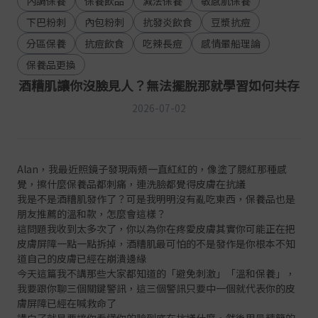
內調保養
保養飲品
減法保養
敏感肌保養
下巴粉刺
內包粉刺
抗發炎飲食
豆漿抗痘
分區保養
抗痘飲食
吃辣長痘
感情暈船理論
保養品更換
酒糟肌讓你沒臉見人？無法擺脫那就學習如何共存
2026-07-02
Alan，我最近照鏡子發現兩頰一直紅紅的，像塗了腮紅那種感
覺，擦什麼保養品都刺痛，連洗臉都覺得皮膚在抗議
我是不是酒糟肌發作了？可是我明明沒有亂吃東西，保養品也是
朋友推薦的溫和款，怎麼會這樣？
這問題我收到太多次了，你以為你在疼愛皮膚其實你可能正在把
皮膚屏障一點一點拆掉，酒糟肌最可怕的不是發作是你根本不知
道自己的皮膚已經在崩潰邊緣
今天這篇我不講那些大家都知道的「避免刺激」「溫和保養」，
我要跟你聊三個關鍵警訊，這三個警訊只要中一個就代表你的皮
膚屏障已經在喊救命了