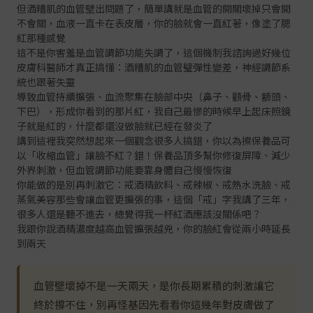
但酒糟肌的血管壁出問題了，簡單講就是血管的開關壞掉只會開
不會關，血液一直卡在表皮層，你的臉就會一直紅著，像塗了腮
紅那種感覺
這不是你害羞是血管調節功能失調了，這個機制我諮詢過好幾位
皮膚科醫師才真正搞懂：酒糟肌的血管璧彈性變差，神經調節系
統也跟著失靈
導致血管持續擴張、血流聚集在臉部中央（鼻子、顴骨、額頭、
下巴），形成你看到的那片紅，我自己最慘的時候早上起床照鏡
子就是紅的，什麼都還沒做臉就已經在發炎了
講到這裡我突然想起來一個觀念很多人搞錯，你以為擦保養品可
以「收縮血管」讓臉不紅？錯！保養品頂多幫你修復屏障、減少
外界刺激，但血管調節功能要靠身體自己慢慢恢復
你能做的是別再刺激它：戒酒精飲料、戒辣椒、戒熱水洗臉、戒
蒸氣美容那些會讓血管更擴張的事，這個「戒」字我講了三年，
很多人還是聽不進去，總覺得我一杯紅酒應該沒關係吧？
我跟你說酒精濃度越高血管擴張越兇，你的臉紅會從兩小時延長
到兩天
血管壁壞掉不是一天兩天，是你長期累積的刺激讓它
終於撐不住，別再怪基因先看看你這幾年對皮膚做了