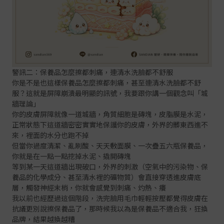
警訊二：保養品怎麼擦都刺痛，連清水洗臉都不舒服
你是不是也這樣保養品怎麼擦都刺痛，甚至連清水洗臉都不舒
服？這就是屏障崩潰最明顯的訊號，我要跟你講一個觀念叫「城
牆理論」
你的皮膚屏障就像一道城牆，角質細胞是磚塊，皮脂膜是水泥，
正常狀態下這道牆密密實實地保護你的皮膚，外界的髒東西進不
來，裡面的水分也跑不掉
但當你過度清潔、亂刷酸、天天敷面膜、一次疊五六瓶保養品，
你就是在一點一點挖掉水泥、撬開磚塊
等到某一天這道牆出現破口，外界的刺激（空氣中的污染物、保
養品的化學成分、甚至清水裡的礦物質）會直接穿透進皮膚底
層，觸發神經末梢，你就會感覺到刺痛、灼熱、癢
我以前也經歷過這個階段，洗完臉用毛巾輕輕按壓都覺得皮膚在
抗議更別說擦保養品了，那時候我以為是保養品不適合我，狂換
品牌，結果越換越糟