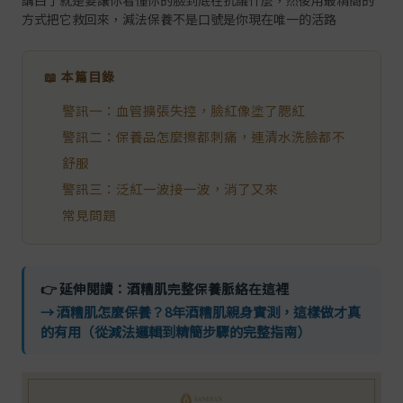
講白了就是要讓你看懂你的臉到底在抗議什麼，然後用最精簡的
方式把它救回來，減法保養不是口號是你現在唯一的活路
📖 本篇目錄
警訊一：血管擴張失控，臉紅像塗了腮紅
警訊二：保養品怎麼擦都刺痛，連清水洗臉都不
舒服
警訊三：泛紅一波接一波，消了又來
常見問題
👉 延伸閱讀：酒糟肌完整保養脈絡在這裡
→ 酒糟肌怎麼保養？8年酒糟肌親身實測，這樣做才真
的有用（從減法邏輯到精簡步驟的完整指南）