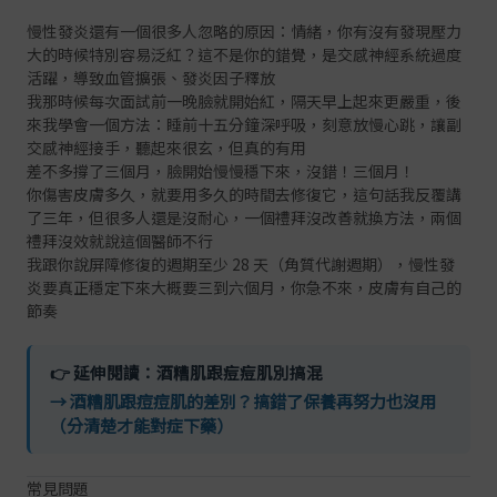
慢性發炎還有一個很多人忽略的原因：情緒，你有沒有發現壓力
大的時候特別容易泛紅？這不是你的錯覺，是交感神經系統過度
活躍，導致血管擴張、發炎因子釋放
我那時候每次面試前一晚臉就開始紅，隔天早上起來更嚴重，後
來我學會一個方法：睡前十五分鐘深呼吸，刻意放慢心跳，讓副
交感神經接手，聽起來很玄，但真的有用
差不多撐了三個月，臉開始慢慢穩下來，沒錯！三個月！
你傷害皮膚多久，就要用多久的時間去修復它，這句話我反覆講
了三年，但很多人還是沒耐心，一個禮拜沒改善就換方法，兩個
禮拜沒效就說這個醫師不行
我跟你說屏障修復的週期至少 28 天（角質代謝週期），慢性發
炎要真正穩定下來大概要三到六個月，你急不來，皮膚有自己的
節奏
👉 延伸閱讀：酒糟肌跟痘痘肌別搞混
→ 酒糟肌跟痘痘肌的差別？搞錯了保養再努力也沒用
（分清楚才能對症下藥）
常見問題