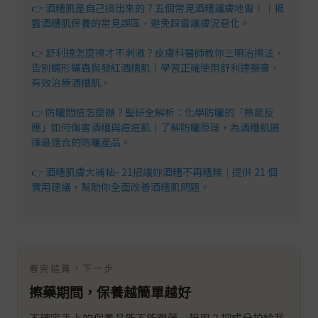
👉 酒糟肌是自己搞出來的？五個常見酒糟護膚地雷！｜揭
露酒糟肌保養的常見誤區，避免踩雷讓膚況惡化。
👉 舒利達怎麼擦才不刺激？皮膚科醫師教你三明治擦法，
告別蠕形蟎蟲與發紅酒糟肌｜學習正確使用舒利達藥膏，
有效治療酒糟肌。
👉 防曬悶痘怎麼辦？聖研全解析：化學防曬的「熱能反
應」如何傷害酒糟與痘痘肌｜了解防曬原理，為酒糟肌選
擇最適合的防曬產品。
👉 酒糟肌膚大補帖- 21招讓妳酒糟不再糟糕｜提供 21 個
實用建議，幫助你全面改善酒糟肌問題。
看完這篇，下一步
擦藥期間，保養越簡單越好
不確定手上的保養品能不能跟藥一起用？把成分拍給我