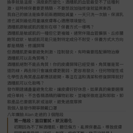
換季就是溫度、濕度劇烈變化，酒糟肌的血管最受不了這種刺
激，這時候保養要更精簡，不要想說加強修復就猛擦東西
我自己的做法是換季前兩週開始減量，一天只洗一次臉，保濕乳
液也減到最低用量讓皮膚專心適應環境變化
酒糟肌跟敏感肌的差別在哪？保養方式一樣嗎？
酒糟肌是敏感肌的一種但它更複雜，通常伴隨血管擴張、丘疹膿
皰等症狀，敏感肌可能只是對特定成分不耐受，保養方式大方向
都是精簡、修護屏障
但酒糟肌更需要避免刺激、控制發炎，有時需要搭配藥物治療
酒糟肌可以去角質嗎？
酒糟肌絕對不能去角質！你的皮膚屏障已經受損，角質層是第一
道防線，再去除只會讓皮膚更脆弱、更容易發炎，任何物理性或
化學性去角質產品都應該避開，專注在溫和清潔和修復屏障就好
酒糟肌可以化妝嗎？
發作期建議盡量避免化妝，讓皮膚好好休息，如果真的需要選擇
成分單純、不含香精酒精的礦物彩妝，並確保徹底溫和卸妝，卸
妝產品也要選乳狀或油狀，避免過度摩擦
我個人是發作期寧願戴口罩
八年爛臉 Alan 走過的 3 個階段
第一階段：盲目嘗試，狀況惡化
初期因為不了解酒糟肌，聽信偏方、亂擦保養品，導致皮膚
屏障嚴重受損，泛紅、刺痛、痘痘不斷，幾乎沒臉見人