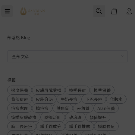
Cart
部落格 Blog
標籤
過度保養
皮膚屏障受損
換季長痘
換季保養
背部痘痘
皮脂分泌
牛奶長痘
下巴長痘
化妝水
痘痘處理
擠痘痘
護角質
去角質
Alan保養
換季皮膚乾癢
臉部泛紅
玫瑰斑
顏值提升
胸口長痘痘
護手霜成分
護手霜推薦
摸臉長痘