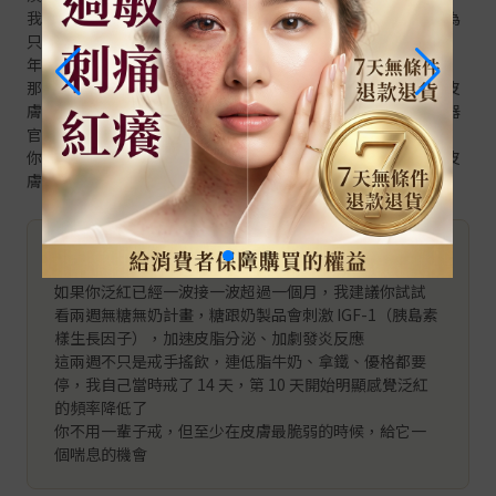
我自己走過這段路老實說我一開始也不信這是慢性發炎，我以為
只是最近壓力大、睡不好，過陣子就會好，結果一拖就是兩三
年，泛紅從兩頰蔓延到鼻翼、額頭，最後連下巴都開始紅
那時候我才意識到問題不只是表面，是整個身體的免疫系統跟皮
膚的調節機制都出狀況了，這個觀念很重要：皮膚不是孤立的器
官，它是內臟的鏡子
你的肝臟代謝、腸胃消化、內分泌系統只要有一個環節卡住，皮
膚就會用泛紅、暴痘、脫屑來跟你說話
💡 Alan 的兩週戒斷計畫
如果你泛紅已經一波接一波超過一個月，我建議你試試
看兩週無糖無奶計畫，糖跟奶製品會刺激 IGF-1（胰島素
樣生長因子），加速皮脂分泌、加劇發炎反應
這兩週不只是戒手搖飲，連低脂牛奶、拿鐵、優格都要
停，我自己當時戒了 14 天，第 10 天開始明顯感覺泛紅
的頻率降低了
你不用一輩子戒，但至少在皮膚最脆弱的時候，給它一
個喘息的機會