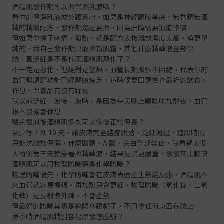
酒糟肌發作期可以擦保濕乳液嗎？
看你的保濕乳液成分跟質地，如果是神經醯胺基底、無香精無酒
精的精簡配方，發作期還是要擦，因為屏障需要油脂修復
但如果你擦了刺痛、發熱，就是配方太複雜或濃度太高，換更單
純的，我自己發作期只敢擦新肌霜，其他什麼精華液全部停
臉一直泛紅是不是代表酒糟肌惡化了？
不一定是惡化，但絕對是警訊，血管長期擴張不回縮，代表你的
血管壁調節功能已經開始疲乏，這時候要回頭檢查最近的飲食、
作息、保養品有沒有踩雷
我以前泛紅一波接一波時，是因為每天晚上喝咖啡加熬夜，血管
根本沒機會休息
醫美雷射後酒糟肌多久可以恢復正常保養？
至少等 7 到 10 天，讓皮膚完全結痂脫落、泛紅消退，這段時間
只能洗臉加保濕，什麼酸類、A 酸、美白全部禁止，我看過太多
人術後第三天就急著擦精華液，結果反黑更嚴重，慢慢來比較快
酒糟肌可以用物理防曬還是化學防曬？
物理防曬優先，化學防曬會在皮膚表面產生熱能反應，酒糟肌本
來血管就容易擴張，再加熱只會更紅，物理防曬（氧化鋅、二氧
化鈦）是反射紫外線，不會產熱
但最好的防曬其實是遮陽傘跟帽子，不用塗任何東西在臉上
換季時酒糟肌特別容易爆發怎麼辦？