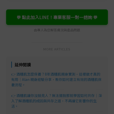
💬 點此加入LINE！專業客服一對一諮詢 💬
由專人為您解答膚況與產品問題
MORE ARTICLES
延伸閱讀
👉 酒糟肌怎麼保養？8年酒糟肌親身實測，這樣做才真的
有用｜Alan 親身經驗分享，教你如何建立有效的酒糟肌保
養流程。
👉 酒糟肌讓你沒臉見人？無法擺脫那就學習如何共存｜深
入了解酒糟肌的成因與共存之道，不再讓它影響你的生
活。