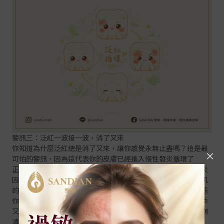
警訊三：泛紅一波接一波，消了又來
你知道為什麼泛紅總是消了又來，讓你感覺永無止盡嗎？這是最
可怕的警訊，因為這代表你的皮膚已經進入慢性發炎循環了
正常的發炎反應是這樣的：皮膚受到刺激，免疫系統啟動，發炎
因子出動清理戰場，幾天後發炎消退，皮膚恢復正常，但酒糟肌
的慢性發炎不一樣，它是身體一直在修復、但永遠修不好的狀態
你會發現泛紅好了兩三天，一喝熱飲又紅回來；消了一週，換季
又爆發；剛穩定沒多久，壓力一大又來一波，這個循環會讓你崩
潰，因為你根本看不到盡頭