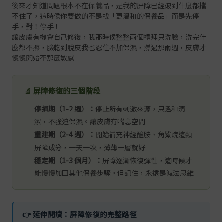
後來才知道問題根本不在保養品，是我的屏障已經破到什麼都擋
不住了，這時候你要做的不是找「更溫和的保養品」而是先停
手，對！停手！
讓皮膚有機會自己修復，我那時候整整兩個禮拜只洗臉，洗完什
麼都不擦，臉乾到脫皮我也忍住不加保濕，撐過那兩週，皮膚才
慢慢開始不那麼敏感
🔬 屏障修復的三個階段
停損期（1-2 週）：
停止所有刺激來源，只溫和清
潔，不強迫保濕。讓皮膚有喘息空間
重建期（2-4 週）：
開始補充神經醯胺、角鯊烷這類
屏障成分，一天一次，薄薄一層就好
穩定期（1-3 個月）：
屏障逐漸恢復彈性，這時候才
能慢慢加回其他保養步驟。但記住，永遠是減法思維
👉 延伸閱讀：屏障修復的完整路徑