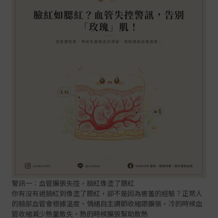
警訊一：血管擴張失控，臉紅像塗了腮紅
你有沒有過臉紅到像塗了腮紅，卻不是因為害羞的經驗？正常人
的臉部血管會根據溫度、情緒自主調節收縮跟擴張，冷的時候血
管收縮減少熱量散失，熱的時候擴張幫助散熱