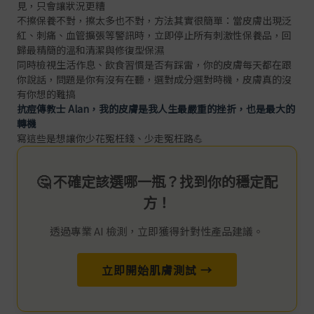
見，只會讓狀況更糟
不擦保養不對，擦太多也不對，方法其實很簡單：當皮膚出現泛
紅、刺痛、血管擴張等警訊時，立即停止所有刺激性保養品，回
歸最精簡的溫和清潔與修復型保濕
同時檢視生活作息、飲食習慣是否有踩雷，你的皮膚每天都在跟
你說話，問題是你有沒有在聽，選對成分選對時機，皮膚真的沒
有你想的難搞
抗痘傳教士 Alan，我的皮膚是我人生最嚴重的挫折，也是最大的
轉機
寫這些是想讓你少花冤枉錢、少走冤枉路💪
🤔 不確定該選哪一瓶？找到你的穩定配
方！
透過專業 AI 檢測，立即獲得針對性產品建議。
立即開始肌膚測試 →