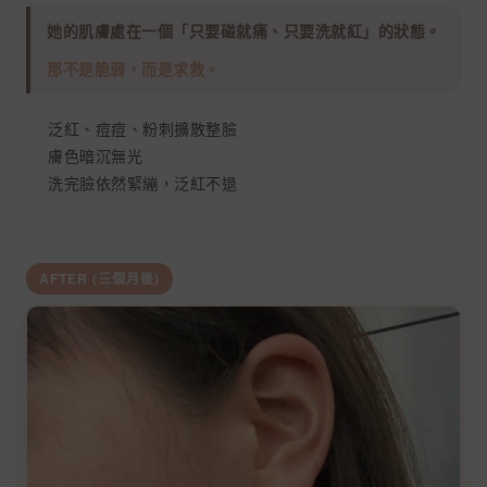
她的肌膚處在一個「只要碰就痛、只要洗就紅」的狀態。
那不是脆弱，而是求救。
泛紅、痘痘、粉刺擴散整臉
膚色暗沉無光
洗完臉依然緊繃，泛紅不退
AFTER (三個月後)