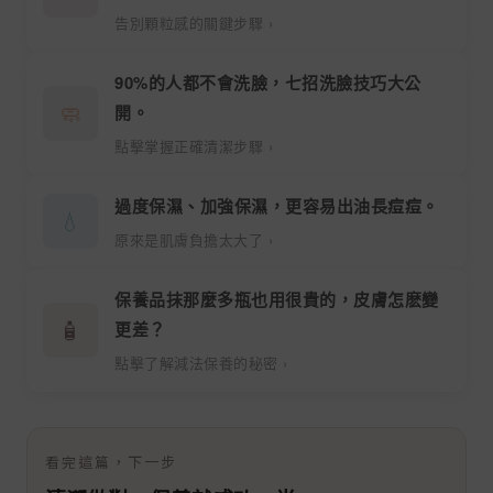
告別顆粒感的關鍵步驟 ›
90%的人都不會洗臉，七招洗臉技巧大公
🧼
開。
點擊掌握正確清潔步驟 ›
過度保濕、加強保濕，更容易出油長痘痘。
💧
原來是肌膚負擔太大了 ›
保養品抹那麼多瓶也用很貴的，皮膚怎麽變
🧴
更差？
點擊了解減法保養的秘密 ›
看完這篇，下一步