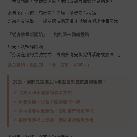
「我沒想到，保養變少後，我的皮膚反而變得更穩定。」
她傳來自拍照，亮度沒有開強、濾鏡沒有拉滿。
卻讓人看得出——那是恢復穩定後才能展現的那種自然光。
「從洗臉重新開始」──她的第一個轉捩點
那天，我輕輕問她：
「妳現在用的洗臉方式，會讓妳洗完後覺得緊繃或癢嗎？」
她垂著眼，點點頭：「會⋯好乾、好痛。」
於是，我們先讓她丟掉那些會刺激皮膚的習慣：
✔ 改成溫和不刺激的清潔方式
✔ 保養極簡，只留下最需要的一步
✔ 不再堆疊多餘產品，讓肌膚有修復空間
✔ 夜晚薄薄擦上保養，讓皮膚安穩地休息
她沒有大翻修，沒有十罐保養品。