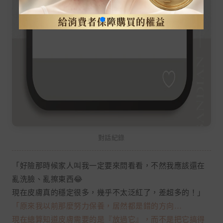
對話紀錄
「好險那時候家人叫我一定要來問看看，不然我應該還在
亂洗臉、亂擦東西😂
現在皮膚真的穩定很多，幾乎不太泛紅了，差超多的！」
「原來我以前那麼努力保養，居然都是錯的方向…
現在總算知道皮膚需要的是『放過它』，而不是把它搞得