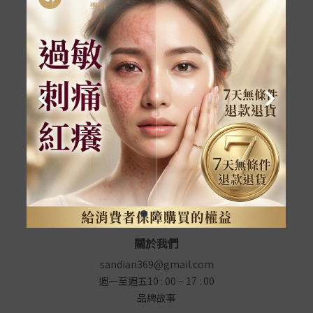
齡撫紋修護霜)
NT$
1580
NT$
699
共
4
筆相關商品
第
1
頁 ／ 共
1
頁
1
關於我們
sandian369@gmail.com
週一至週五10 : 00 ~ 17 : 00
品牌故事