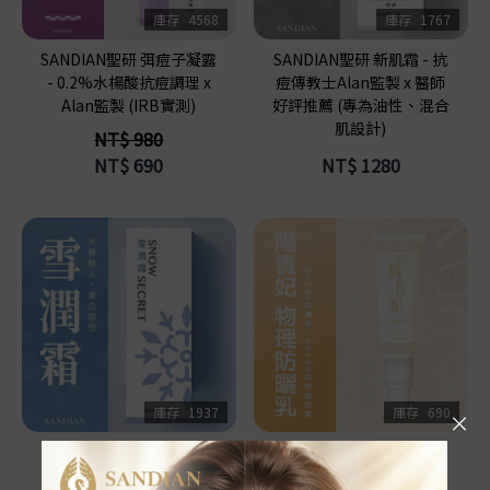
庫存
4568
庫存
1767
SANDIAN聖研 弭痘子凝露
SANDIAN聖研 新肌霜 - 抗
- 0.2%水楊酸抗痘調理 x
痘傳教士Alan監製 x 醫師
Alan監製 (IRB實測)
好評推薦 (專為油性、混合
肌設計)
NT$ 980
NT$
690
NT$
1280
庫存
1937
庫存
690
SANDIAN聖研 雪潤霜 - 抗
陽貴妃 純物理防曬
痘傳教士Alan監製 (輕熟