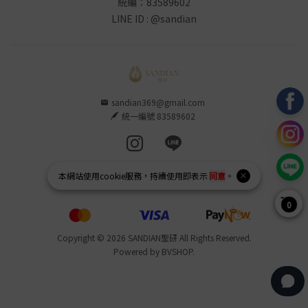
統編：83589602
LINE ID : @sandian
sandian369@gmail.com
統一編號 83589602
Instagram page
Line page
本網站使用
cookie
服務，持續使用即表示
同意
。
0
Copyright © 2026 SANDIAN聖研 All Rights Reserved.
Powered by
BVSHOP
.