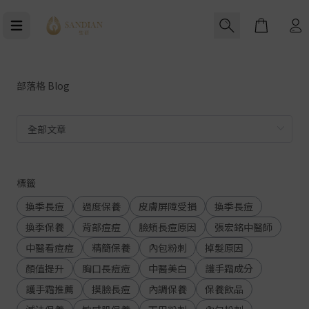
Cart
部落格 Blog
標籤
換季長痘
過度保養
皮膚屏障受損
換季長痘
換季保養
背部痘痘
臉頰長痘原因
張宏銘中醫師
中醫看痘痘
精簡保養
內包粉刺
掉髮原因
顏值提升
胸口長痘痘
中醫美白
護手霜成分
護手霜推薦
摸臉長痘
內調保養
保養飲品