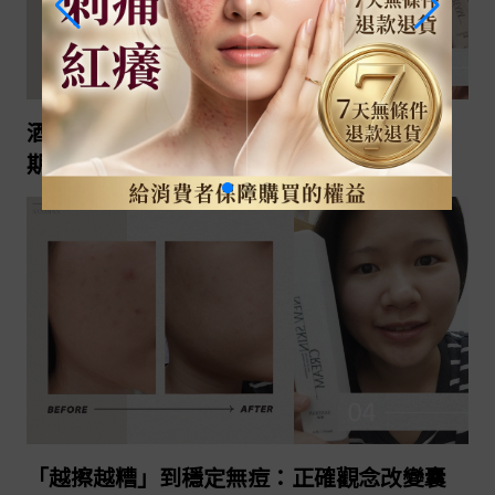
2023-12-21
繼續閱讀
酒糟肌、敏感泛紅、內包粉刺：如何在過渡
期堅持下來？
2023-07-20
繼續閱讀
「越擦越糟」到穩定無痘：正確觀念改變囊