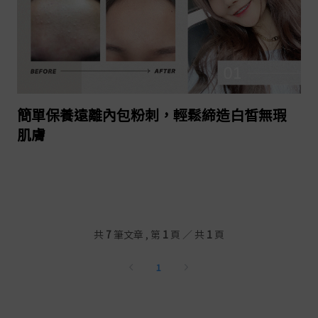
2023-04-26
繼續閱讀
簡單保養遠離內包粉刺，輕鬆締造白皙無瑕
肌膚
共
7
筆文章 , 第
1
頁 ／ 共
1
頁
1